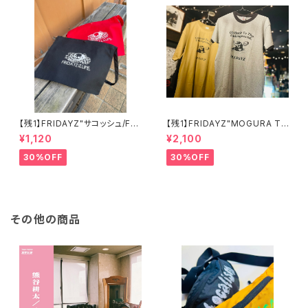
【残1】FRIDAYZ"サコッシュ/FRI
【残1】FRIDAYZ"MOGURA Te
DAYZ OF THE LIFE"
e"
¥1,120
¥2,100
30%OFF
30%OFF
その他の商品