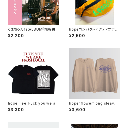
くまちゃん1stALBUM『熊谷耕
hopeコンパクトアクティブポー
太』(14曲入り)
チ
¥2,200
¥2,500
hope Tee「Fuck you we ar
hope"flower"long sleave
e from local」
(SAND)
¥3,300
¥3,600