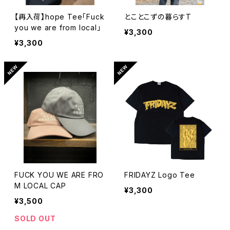
【再入荷】hope Tee「Fuck
とことこずの暮らすT
you we are from local」
¥3,300
¥3,300
FUCK YOU WE ARE FRO
FRIDAYZ Logo Tee
M LOCAL CAP
¥3,300
¥3,500
SOLD OUT