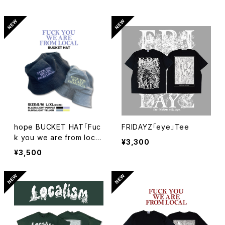
hope BUCKET HAT「Fuc
FRIDAYZ「eye」Tee
k you we are from loca
¥3,300
l」
¥3,500