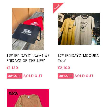
【残1】FRIDAYZ"サコッシュ/
【残1】FRIDAYZ"MOGURA
FRIDAYZ OF THE LIFE"
Tee"
¥1,120
¥2,100
SOLD OUT
SOLD OUT
30%OFF
30%OFF