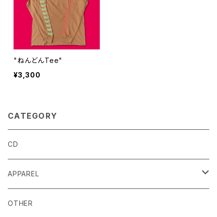
"ねんどんTee"
¥3,300
CATEGORY
CD
APPAREL
T-SHIRT
OTHER