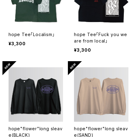
hope Tee「Localism」
hope Tee「Fuck you we
are from local」
¥3,300
¥3,300
hope"flower"long sleav
hope"flower"long sleav
e(BLACK)
e(SAND)