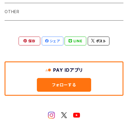
T-SHIRT
OTHER
FOODIE
保存
シェア
LINE
ポスト
LONG SLEEVE
CAP/BAG
PAY IDアプリ
フォローする