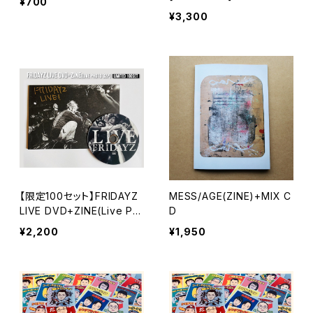
¥700
¥3,300
【限定100セット】FRIDAYZ
MESS/AGE(ZINE)+MIX C
LIVE DVD+ZINE(Live Ph
D
oto 32P)※送料無料
¥2,200
¥1,950