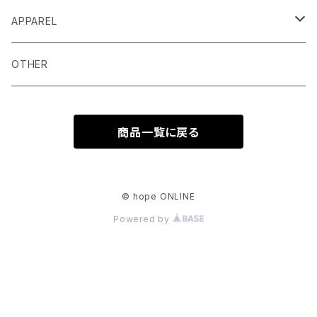
APPAREL
T-SHIRT
OTHER
FOODIE
商品一覧に戻る
LONG SLEEVE
CAP/BAG
© hope ONLINE
Powered by