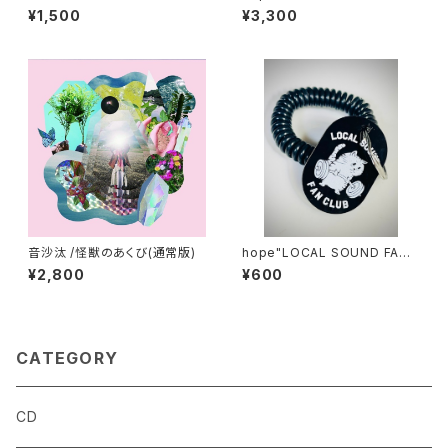
(CD)
¥1,500
¥3,300
音沙汰 /怪獣のあくび(通常版)
hope"LOCAL SOUND FANC
LUB"サウナキーホルダー
¥2,800
¥600
CATEGORY
CD