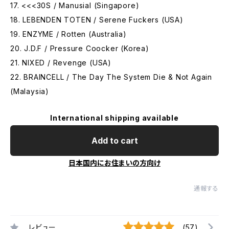
17. <<<30S / Manusial (Singapore)
18. LEBENDEN TOTEN / Serene Fuckers (USA)
19. ENZYME / Rotten (Australia)
20. J.D.F / Pressure Coocker (Korea)
21. NIXED / Revenge (USA)
22. BRAINCELL / The Day The System Die & Not Again
(Malaysia)
International shipping available
Add to cart
日本国内にお住まいの方向け
通報する
レビュー
(57)