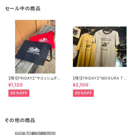
セール中の商品
【残1】FRIDAYZ"サコッシュ/FRI
【残1】FRIDAYZ"MOGURA Te
DAYZ OF THE LIFE"
e"
¥1,120
¥2,100
30%OFF
30%OFF
その他の商品