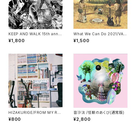
KEEP AND WALK 15th anniv
What We Can Do 2021/VA
ersary compilation album/
(CD)
¥1,800
¥1,500
VA(CD)
HIZAKURIGE/FROM MY RO
音沙汰 /怪獣のあくび(通常版)
OM(CD)
¥800
¥2,800