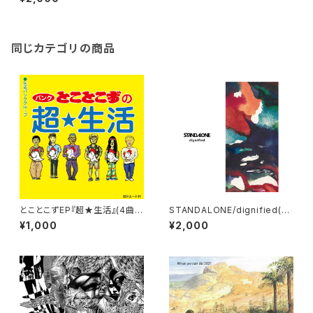
同じカテゴリの商品
とことこずEP『超★生活』(4曲入
STANDALONE/dignified(C
り+特典あり)
D)
¥1,000
¥2,000