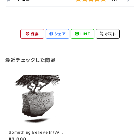
保存
シェア
LINE
ポスト
最近チェックした商品
Something Believe In/VA
(2CD)
¥2,000