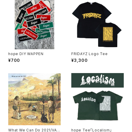
hope DIY WAPPEN
FRIDAYZ Logo Tee
¥700
¥3,300
What We Can Do 2021/VA
hope Tee「Localism」