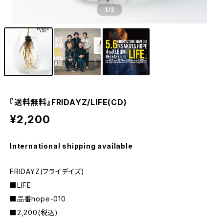
1
/3
『送料無料』FRIDAYZ/LIFE(CD)
¥2,200
International shipping available
FRIDAYZ(フライデイズ)
■LIFE
■品番hope-010
■2,200(税込)