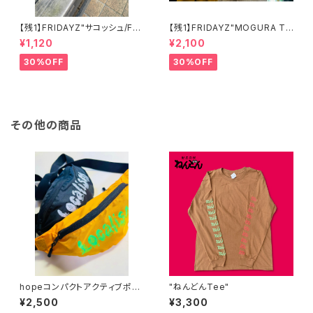
【残1】FRIDAYZ"サコッシュ/FRI
【残1】FRIDAYZ"MOGURA Te
DAYZ OF THE LIFE"
e"
¥1,120
¥2,100
30%OFF
30%OFF
その他の商品
hopeコンパクトアクティブポー
"ねんどんTee"
チ
¥2,500
¥3,300