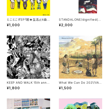
とことこずEP『超★生活』(4曲入
STANDALONE/dignified(C
り+特典あり)
D)
¥1,000
¥2,000
KEEP AND WALK 15th anniv
What We Can Do 2021/VA
ersary compilation album/
(CD)
¥1,800
¥1,500
VA(CD)