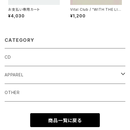
お支払い専用カート
Vital Club / “WITH THE LIG
HTS” EP(CD)
¥4,030
¥1,200
CATEGORY
CD
APPAREL
T-SHIRT
OTHER
FOODIE
商品一覧に戻る
LONG SLEEVE